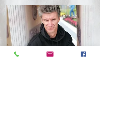
tver mirkli, apturi laiku
©
2009-2026
https://fotografsgundarscizevskis.setmore.com