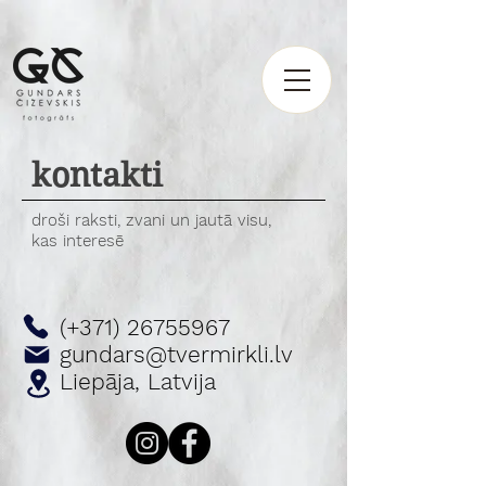
https://fotografsgundarscizevskis.setmore.com
https://fotografsgundarscizevskis.setmore.com
kontakti
droši raksti, zvani un jautā visu,
kas interesē
(+371)
26755967
gundars@tvermirkli.lv
Liepāja, Latvija