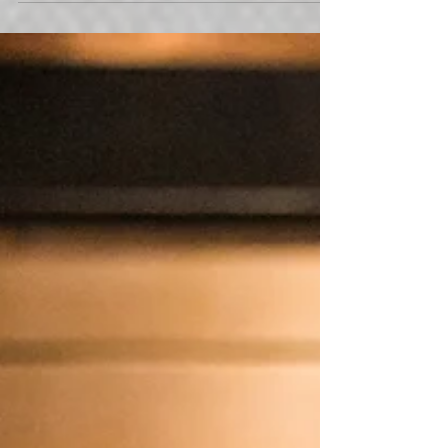
Gaidot mazo, Evija un Mārtiņš ļāvās radošai
fotosesijai Bernātu pludmalē.