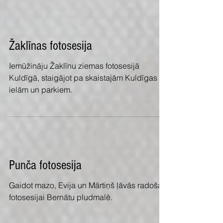
parkā.
Žaklīnas fotosesija
Iemūžināju Žaklīnu ziemas fotosesijā
Kuldīgā, staigājot pa skaistajām Kuldīgas
ielām un parkiem.
Punča fotosesija