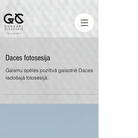
https://fotografsgundarscizevskis.setmore.com
https://fotografsgundarscizevskis.setmore.com
Daces fotosesija
Gaismu spēles pozitīvā gaisotnē Daces
radošajā fotosesijā.