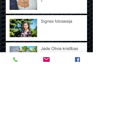
Signes fotosesija
Jade Olivia kristības
Senāko
bilžu
kaste
2023. g. novembris
(12)
12 ieraksti
2016. g. septembris
(1)
1 ieraksts
2016. g. augusts
(5)
5 ieraksti