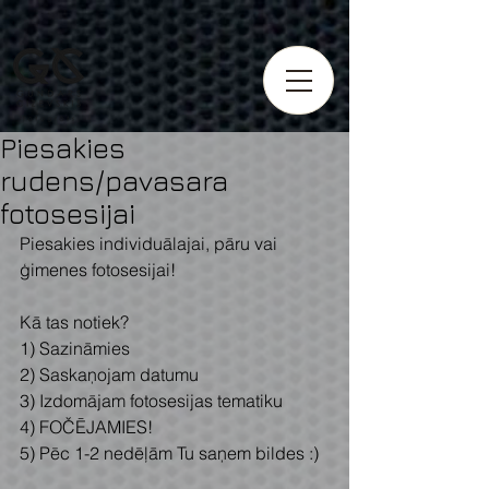
https://fotografsgundarscizevskis.setmore.com
https://fotografsgundarscizevskis.setmore.com
Piesakies
rudens/pavasara
fotosesijai
Piesakies individuālajai, pāru vai 
ģimenes fotosesijai!
Kā tas notiek? 
1) Sazināmies
2) Saskaņojam datumu
3) Izdomājam fotosesijas tematiku
4) FOČĒJAMIES!
5) Pēc 1-2 nedēļām Tu saņem bildes :)