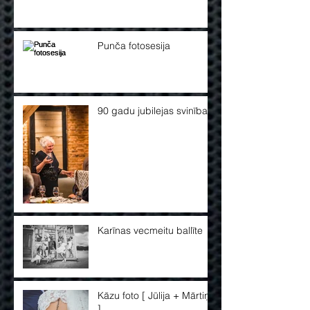
Punča fotosesija
90 gadu jubilejas svinības
Karīnas vecmeitu ballīte
Kāzu foto [ Jūlija + Mārtiņš
]