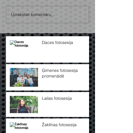
Uzrakstiet komentāru...
Daces fotosesija
Ģimenes fotosesija
promenādē
Lailas fotosesija
Žaklīnas fotosesija