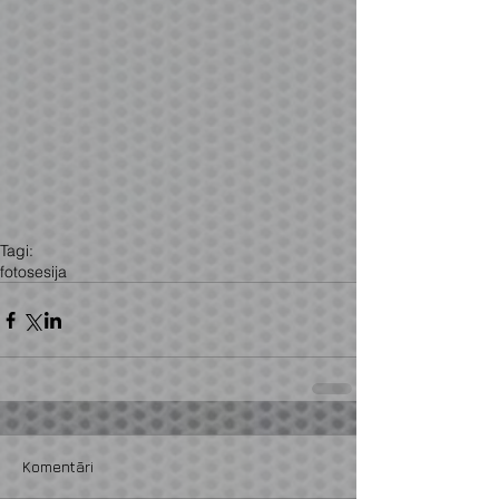
Tagi:
fotosesija
Komentāri